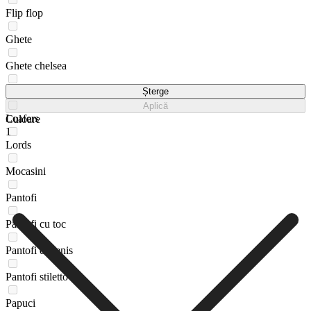
Flip flop
Ghete
Ghete chelsea
Încălțăminte sport
Șterge
Aplică
Loafers
Culoare
1
Lords
Mocasini
Pantofi
Pantofi cu toc
Pantofi de tenis
Pantofi stiletto
Papuci