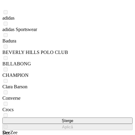
adidas
adidas Sportswear
Badura
BEVERLY HILLS POLO CLUB
BILLABONG
CHAMPION
Clara Barson
Converse
Crocs
DC Shoes
Șterge
Aplică
DeeZee
Sex