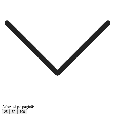
Afișează pe pagină:
25
50
100