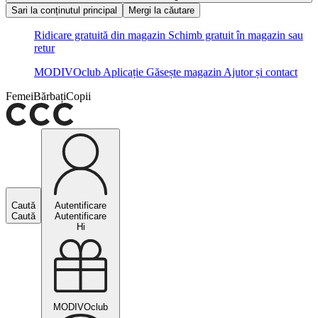
Sari la conținutul principal
Mergi la căutare
Ridicare gratuită din magazin
Schimb gratuit în magazin sau
retur
MODIVOclub
Aplicație
Găsește magazin
Ajutor și contact
Femei
Bărbați
Copii
Caută
Autentificare
Caută
Autentificare
Hi
MODIVOclub