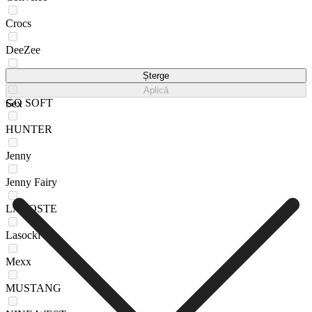
Crocs
DeeZee
GAP
Șterge
Aplică
GO SOFT
Sex
HUNTER
Jenny
Jenny Fairy
LACOSTE
Lasocki
Mexx
MUSTANG