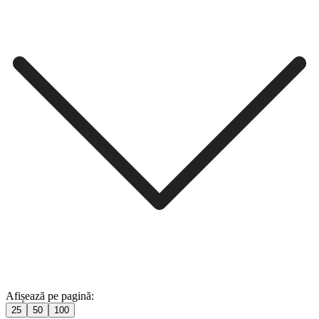
Afișează pe pagină:
25
50
100