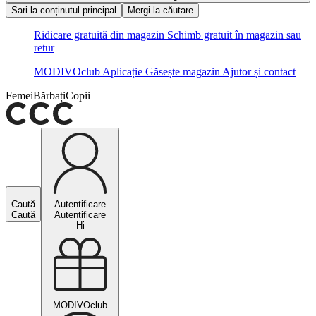
Sari la conținutul principal
Mergi la căutare
Ridicare gratuită din magazin
Schimb gratuit în magazin sau
retur
MODIVOclub
Aplicație
Găsește magazin
Ajutor și contact
Femei
Bărbați
Copii
Caută
Autentificare
Caută
Autentificare
Hi
MODIVOclub