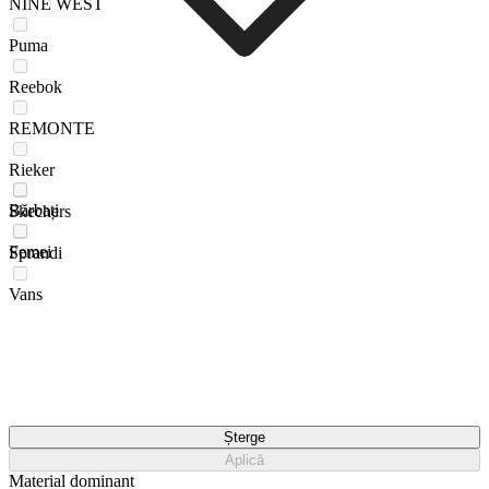
NINE WEST
Puma
Reebok
REMONTE
Rieker
Bărbați
Skechers
Femei
Sprandi
Vans
Șterge
Aplică
Material dominant