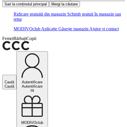
Sari la conținutul principal
Mergi la căutare
Ridicare gratuită din magazin
Schimb gratuit în magazin sau
retur
MODIVOclub
Aplicație
Găsește magazin
Ajutor și contact
Femei
Bărbați
Copii
Caută
Autentificare
Caută
Autentificare
Hi
MODIVOclub