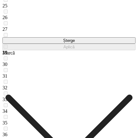
25
26
27
28
Șterge
Aplică
29
Marcă
30
31
32
33
34
35
36