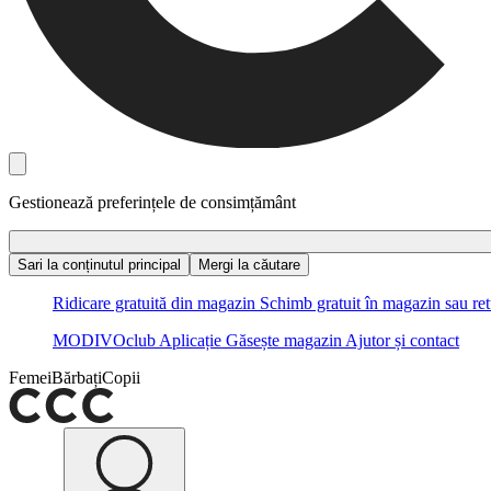
Gestionează preferințele de consimțământ
Sari la conținutul principal
Mergi la căutare
Ridicare gratuită din magazin
Schimb gratuit în magazin sau ret
MODIVOclub
Aplicație
Găsește magazin
Ajutor și contact
Femei
Bărbați
Copii