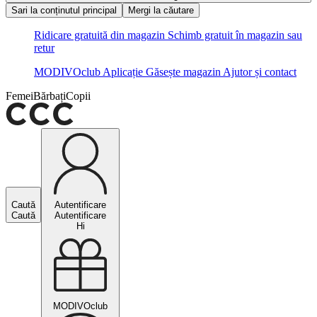
Sari la conținutul principal
Mergi la căutare
Ridicare gratuită din magazin
Schimb gratuit în magazin sau
retur
MODIVOclub
Aplicație
Găsește magazin
Ajutor și contact
Femei
Bărbați
Copii
Caută
Autentificare
Caută
Autentificare
Hi
MODIVOclub