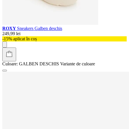
ROXY
Sneakers Galben deschis
249,99 lei
-15% aplicat în coș
Culoare:
GALBEN DESCHIS
Variante de culoare