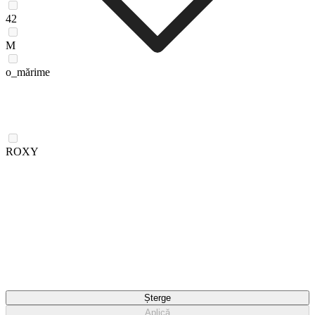
42
M
o_mărime
ROXY
Șterge
Aplică