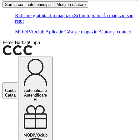
Sari la conținutul principal
Mergi la căutare
Ridicare gratuită din magazin
Schimb gratuit în magazin sau
retur
MODIVOclub
Aplicație
Găsește magazin
Ajutor și contact
Femei
Bărbați
Copii
Caută
Autentificare
Caută
Autentificare
Hi
MODIVOclub