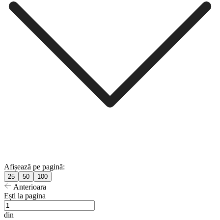
Afișează pe pagină:
25
50
100
Anterioara
Ești la pagina
din