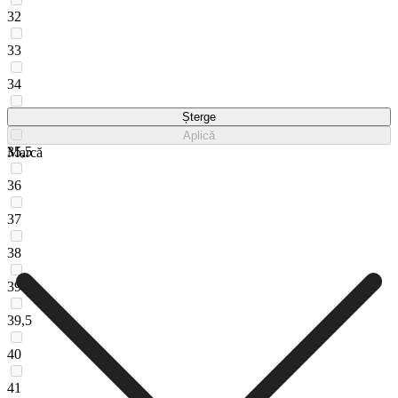
32
33
34
35
Șterge
Aplică
35,5
Marcă
36
37
38
39
39,5
40
41