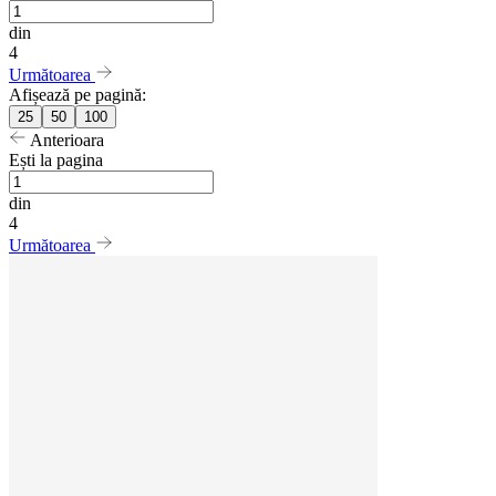
din
4
Următoarea
Afișează pe pagină:
25
50
100
Anterioara
Ești la pagina
din
4
Următoarea