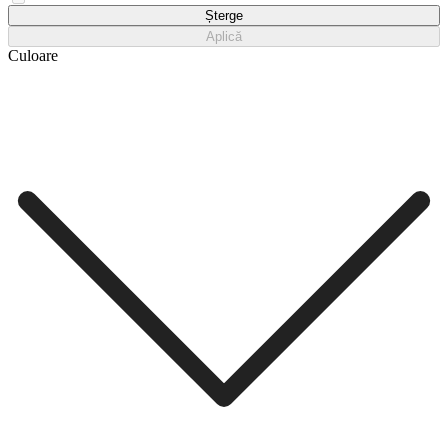
ROXY
Șterge
Aplică
Culoare