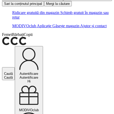
Sari la conținutul principal
Mergi la căutare
Ridicare gratuită din magazin
Schimb gratuit în magazin sau
retur
MODIVOclub
Aplicație
Găsește magazin
Ajutor și contact
Femei
Bărbați
Copii
Caută
Autentificare
Caută
Autentificare
Hi
MODIVOclub