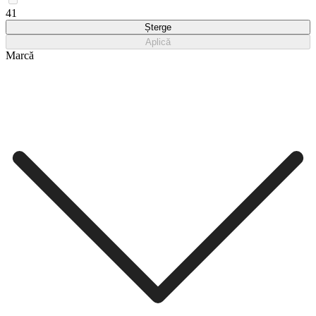
41
Șterge
Aplică
Marcă