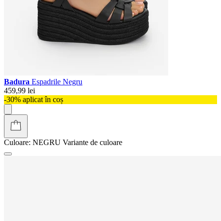
Badura
Espadrile Negru
459,99 lei
-30% aplicat în coș
Culoare:
NEGRU
Variante de culoare