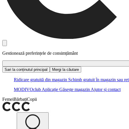
Gestionează preferințele de consimțământ
Sari la conținutul principal
Mergi la căutare
Ridicare gratuită din magazin
Schimb gratuit în magazin sau ret
MODIVOclub
Aplicație
Găsește magazin
Ajutor și contact
Femei
Bărbați
Copii