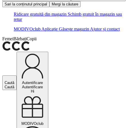
Sari la conținutul principal
Mergi la căutare
Ridicare gratuită din magazin
Schimb gratuit în magazin sau
retur
MODIVOclub
Aplicație
Găsește magazin
Ajutor și contact
Femei
Bărbați
Copii
Caută
Autentificare
Caută
Autentificare
Hi
MODIVOclub