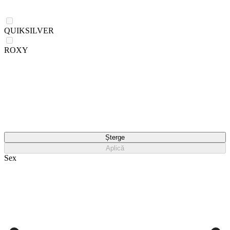
QUIKSILVER
ROXY
Șterge
Aplică
Sex