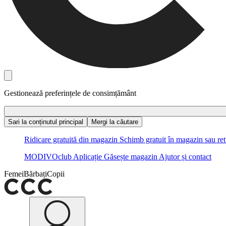
Gestionează preferințele de consimțământ
Sari la conținutul principal
Mergi la căutare
Ridicare gratuită din magazin
Schimb gratuit în magazin sau ret
MODIVOclub
Aplicație
Găsește magazin
Ajutor și contact
Femei
Bărbați
Copii