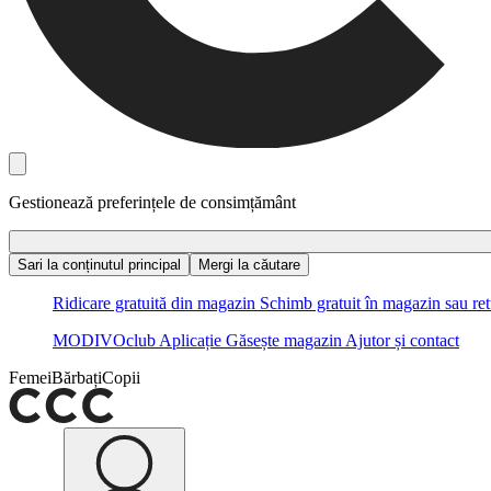
Gestionează preferințele de consimțământ
Sari la conținutul principal
Mergi la căutare
Ridicare gratuită din magazin
Schimb gratuit în magazin sau ret
MODIVOclub
Aplicație
Găsește magazin
Ajutor și contact
Femei
Bărbați
Copii