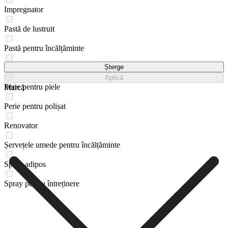
Impregnator
Pastă de lustruit
Pastă pentru încălțăminte
Perie pentru lustruit
Șterge
Aplică
Perie pentru piele
Marcă
Perie pentru polișat
Renovator
Șervețele umede pentru încălțăminte
Spray adipos
Spray pentru întreținere