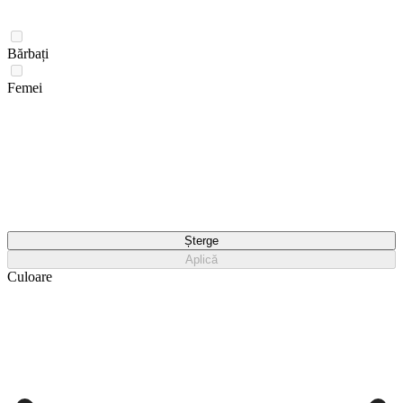
Bărbați
Femei
Șterge
Aplică
Culoare