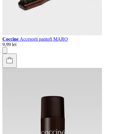
Coccine
Accesorii pantofi MARO
9,99 lei