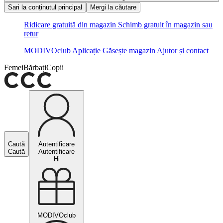
Sari la conținutul principal
Mergi la căutare
Ridicare gratuită din magazin
Schimb gratuit în magazin sau
retur
MODIVOclub
Aplicație
Găsește magazin
Ajutor și contact
Femei
Bărbați
Copii
Caută
Autentificare
Caută
Autentificare
Hi
MODIVOclub