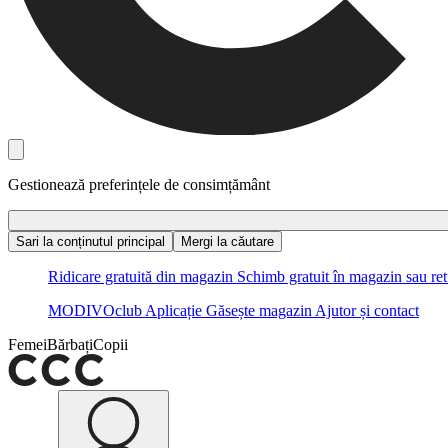
Gestionează preferințele de consimțământ
Sari la conținutul principal
Mergi la căutare
Ridicare gratuită din magazin
Schimb gratuit în magazin sau ret
MODIVOclub
Aplicație
Găsește magazin
Ajutor și contact
Femei
Bărbați
Copii