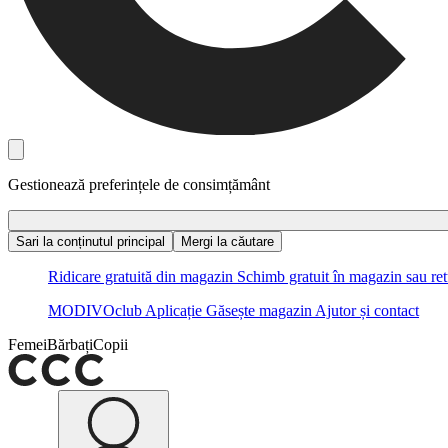
Gestionează preferințele de consimțământ
Sari la conținutul principal
Mergi la căutare
Ridicare gratuită din magazin
Schimb gratuit în magazin sau ret
MODIVOclub
Aplicație
Găsește magazin
Ajutor și contact
Femei
Bărbați
Copii