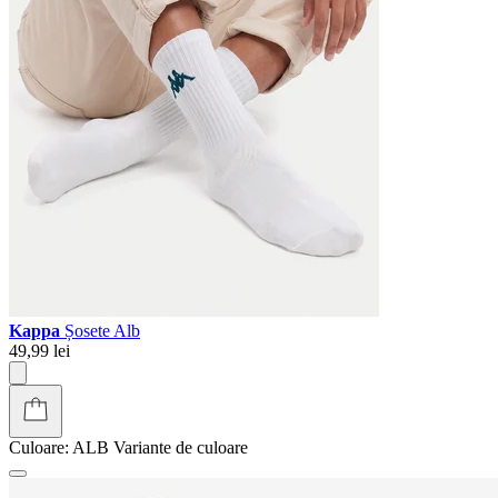
Kappa
Șosete Alb
49,99 lei
Culoare:
ALB
Variante de culoare