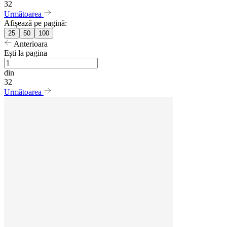
32
Următoarea
Afișează pe pagină:
25
50
100
Anterioara
Ești la pagina
din
32
Următoarea