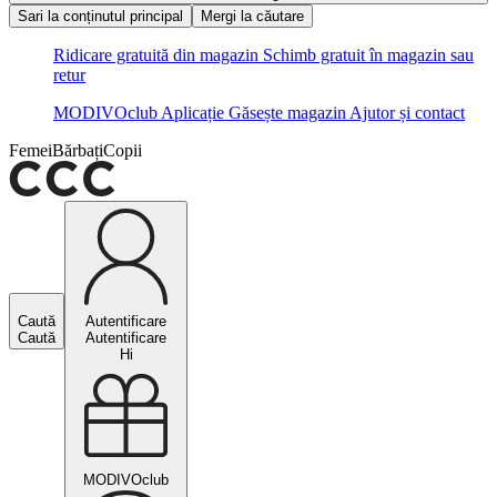
Sari la conținutul principal
Mergi la căutare
Ridicare gratuită din magazin
Schimb gratuit în magazin sau
retur
MODIVOclub
Aplicație
Găsește magazin
Ajutor și contact
Femei
Bărbați
Copii
Caută
Autentificare
Caută
Autentificare
Hi
MODIVOclub