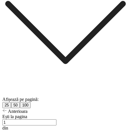
Afișează pe pagină:
25
50
100
Anterioara
Ești la pagina
din