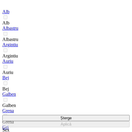
Alb
Alb
Albastru
Albastru
Argintiu
Argintiu
Auriu
Auriu
Bej
Bej
Galben
Galben
Grena
Șterge
Grena
Aplică
Gri
Sex