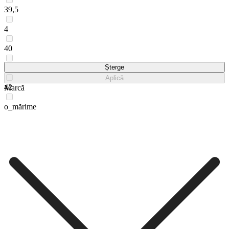
39,5
4
40
41
Șterge
Aplică
42
Marcă
o_mărime