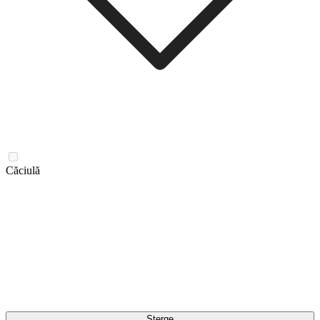
Căciulă
Șterge