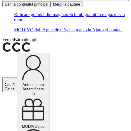
Sari la conținutul principal
Mergi la căutare
Ridicare gratuită din magazin
Schimb gratuit în magazin sau
retur
MODIVOclub
Aplicație
Găsește magazin
Ajutor și contact
Femei
Bărbați
Copii
Caută
Autentificare
Caută
Autentificare
Hi
MODIVOclub