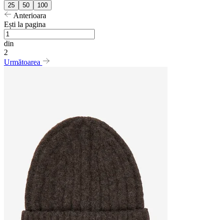
25
50
100
Anterioara
Ești la pagina
din
2
Următoarea