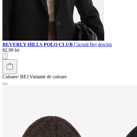
BEVERLY HILLS POLO CLUB
Căciulă Bej deschis
82,99 lei
Culoare:
BEJ
Variante de culoare