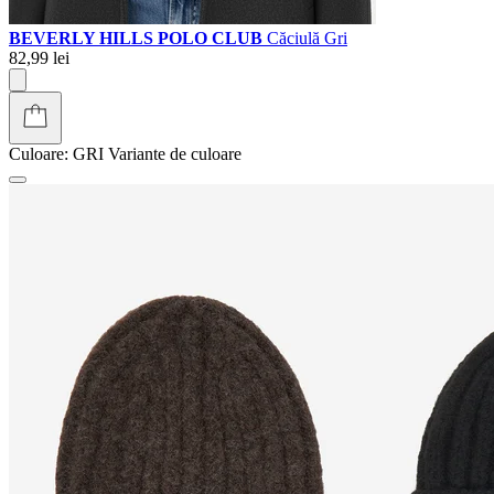
BEVERLY HILLS POLO CLUB
Căciulă Gri
82,99 lei
Culoare:
GRI
Variante de culoare