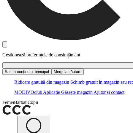
Gestionează preferințele de consimțământ
Sari la conținutul principal
Mergi la căutare
Ridicare gratuită din magazin
Schimb gratuit în magazin sau ret
MODIVOclub
Aplicație
Găsește magazin
Ajutor și contact
Femei
Bărbați
Copii