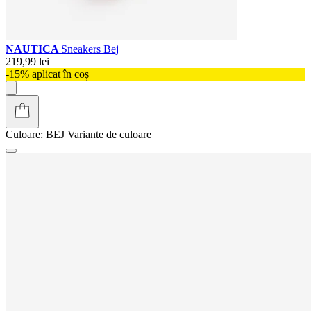
NAUTICA
Sneakers Bej
219,99 lei
-15% aplicat în coș
Culoare:
BEJ
Variante de culoare