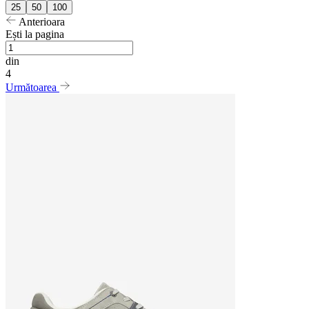
25
50
100
Anterioara
Ești la pagina
din
4
Următoarea