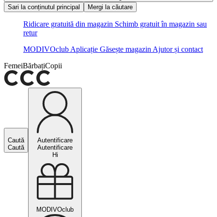
Sari la conținutul principal
Mergi la căutare
Ridicare gratuită din magazin
Schimb gratuit în magazin sau
retur
MODIVOclub
Aplicație
Găsește magazin
Ajutor și contact
Femei
Bărbați
Copii
Caută
Autentificare
Caută
Autentificare
Hi
MODIVOclub