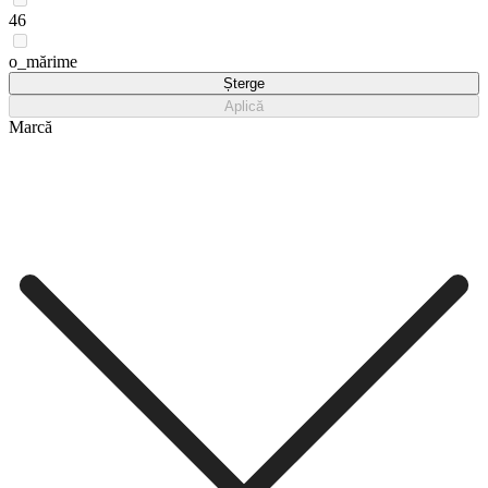
46
o_mărime
Șterge
Aplică
Marcă