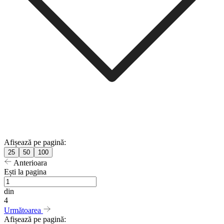
Afișează pe pagină:
25
50
100
Anterioara
Ești la pagina
din
4
Următoarea
Afișează pe pagină: