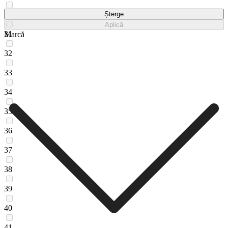
30
Șterge
Aplică
31
Marcă
32
33
34
35
36
37
38
39
40
41