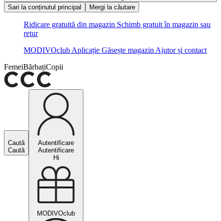
Sari la conținutul principal
Mergi la căutare
Ridicare gratuită din magazin
Schimb gratuit în magazin sau
retur
MODIVOclub
Aplicație
Găsește magazin
Ajutor și contact
Femei
Bărbați
Copii
Caută
Autentificare
Caută
Autentificare
Hi
MODIVOclub