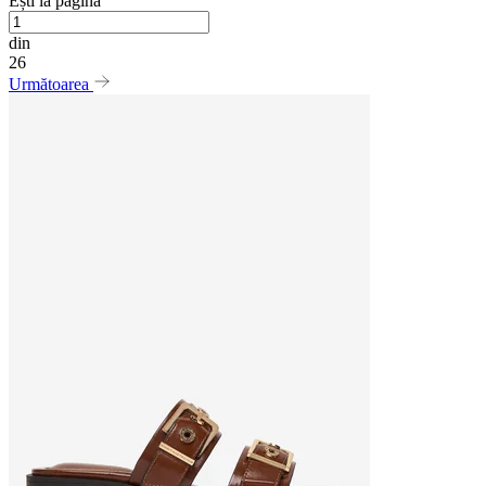
Ești la pagina
din
26
Următoarea