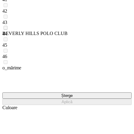
42
43
BEVERLY HILLS POLO CLUB
44
45
46
o_mărime
Șterge
Aplică
Culoare