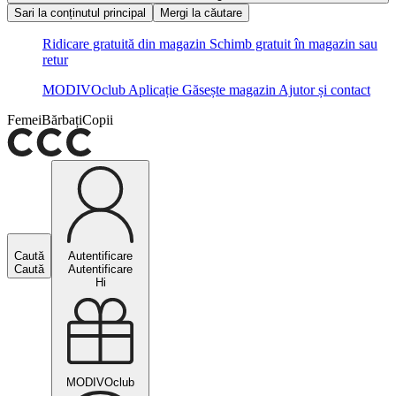
Sari la conținutul principal
Mergi la căutare
Ridicare gratuită din magazin
Schimb gratuit în magazin sau
retur
MODIVOclub
Aplicație
Găsește magazin
Ajutor și contact
Femei
Bărbați
Copii
Caută
Autentificare
Caută
Autentificare
Hi
MODIVOclub