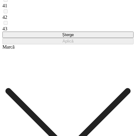
41
42
43
Șterge
Aplică
Marcă