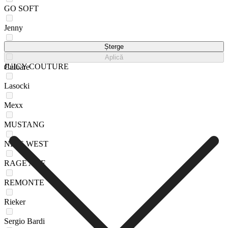
GO SOFT
Jenny
Jenny Fairy
Șterge
Aplică
JUICY COUTURE
Culoare
Lasocki
Mexx
MUSTANG
NINE WEST
RAGE AGE
REMONTE
Rieker
Sergio Bardi