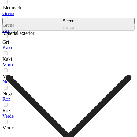
Bleumarin
Grena
Șterge
Grena
Aplică
Gri
Material exterior
Gri
Kaki
Kaki
Maro
Maro
Negru
Negru
Roz
Roz
Verde
Verde