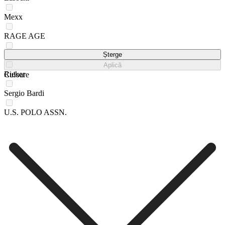
Mexx
RAGE AGE
REMONTE
Șterge
Aplică
Rieker
Culoare
Sergio Bardi
U.S. POLO ASSN.