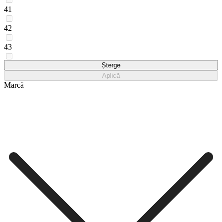
41
42
43
45
Șterge
Aplică
Marcă