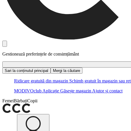
Gestionează preferințele de consimțământ
Sari la conținutul principal
Mergi la căutare
Ridicare gratuită din magazin
Schimb gratuit în magazin sau ret
MODIVOclub
Aplicație
Găsește magazin
Ajutor și contact
Femei
Bărbați
Copii