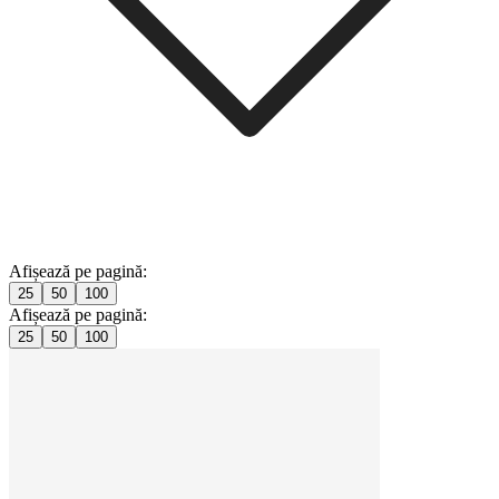
Afișează pe pagină:
25
50
100
Afișează pe pagină:
25
50
100