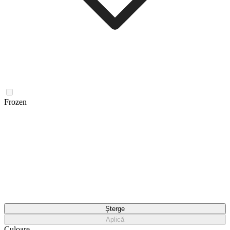
Frozen
Șterge
Aplică
Culoare