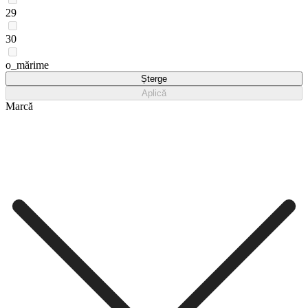
29
30
o_mărime
Șterge
Aplică
Marcă