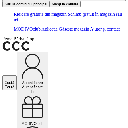
Sari la conținutul principal
Mergi la căutare
Ridicare gratuită din magazin
Schimb gratuit în magazin sau
retur
MODIVOclub
Aplicație
Găsește magazin
Ajutor și contact
Femei
Bărbați
Copii
Caută
Autentificare
Caută
Autentificare
Hi
MODIVOclub