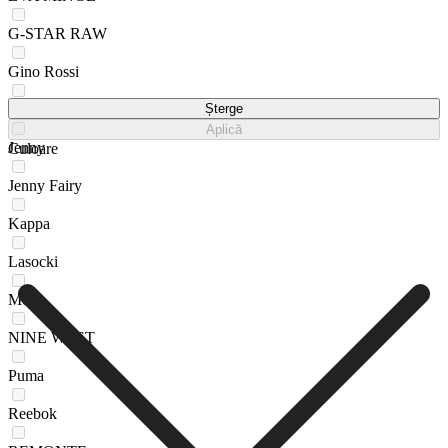
G-STAR RAW
Gino Rossi
GO SOFT
Șterge
Aplică
Jenny
Culoare
Jenny Fairy
Kappa
Lasocki
Mexx
NINE WEST
Puma
Reebok