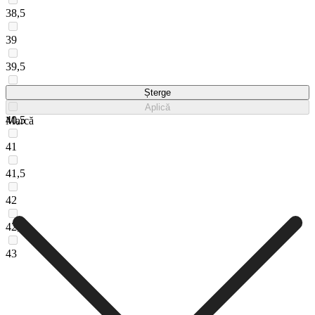
38,5
39
39,5
40
Șterge
Aplică
40,5
Marcă
41
41,5
42
42,5
43