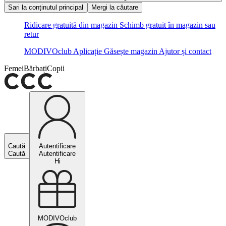
Sari la conținutul principal
Mergi la căutare
Ridicare gratuită din magazin
Schimb gratuit în magazin sau
retur
MODIVOclub
Aplicație
Găsește magazin
Ajutor și contact
Femei
Bărbați
Copii
Caută
Autentificare
Caută
Autentificare
Hi
MODIVOclub