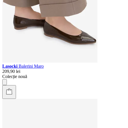
Lasocki
Balerini Maro
209,90 lei
Colecție nouă