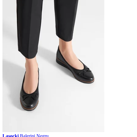
Lasocki
Balerini Negru