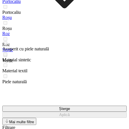
Portocaliu
Portocaliu
Roșu
Roșu
Roz
Roz
Acoperit cu piele naturală
Verde
Material sintetic
Verde
Material textil
Piele naturală
Șterge
Aplică
Mai multe filtre
Filtrare