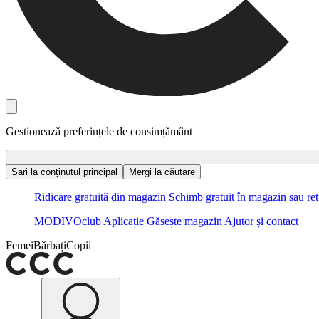
Gestionează preferințele de consimțământ
Sari la conținutul principal
Mergi la căutare
Ridicare gratuită din magazin
Schimb gratuit în magazin sau ret
MODIVOclub
Aplicație
Găsește magazin
Ajutor și contact
Femei
Bărbați
Copii