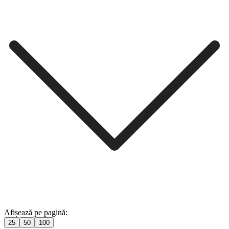
Afișează pe pagină:
25
50
100