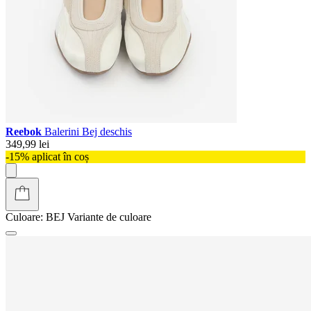
Reebok
Balerini Bej deschis
349,99 lei
-15% aplicat în coș
Culoare:
BEJ
Variante de culoare