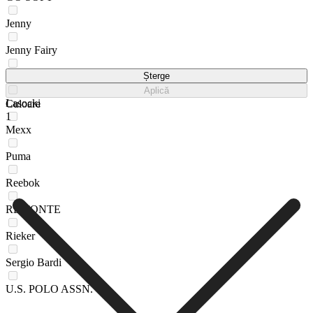
Jenny
Jenny Fairy
Kappa
Șterge
Aplică
Lasocki
Culoare
1
Mexx
Puma
Reebok
REMONTE
Rieker
Sergio Bardi
U.S. POLO ASSN.