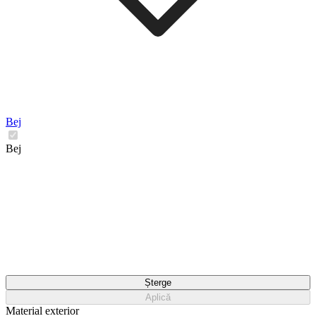
Bej
Bej
Șterge
Aplică
Material exterior