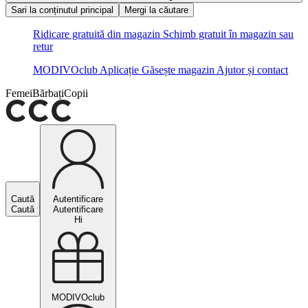
Sari la conținutul principal
Mergi la căutare
Ridicare gratuită din magazin
Schimb gratuit în magazin sau
retur
MODIVOclub
Aplicație
Găsește magazin
Ajutor și contact
Femei
Bărbați
Copii
Caută
Autentificare
Caută
Autentificare
Hi
MODIVOclub