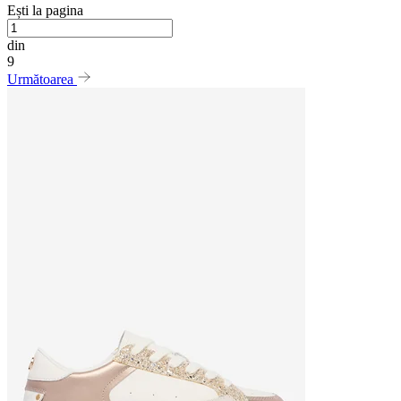
Ești la pagina
din
9
Următoarea