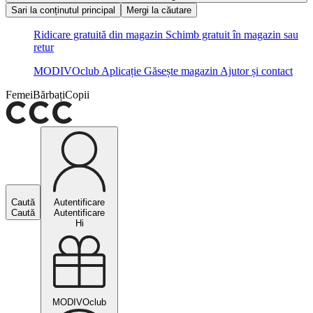
Sari la conținutul principal
Mergi la căutare
Ridicare gratuită din magazin
Schimb gratuit în magazin sau
retur
MODIVOclub
Aplicație
Găsește magazin
Ajutor și contact
Femei
Bărbați
Copii
Caută
Autentificare
Caută
Autentificare
Hi
MODIVOclub