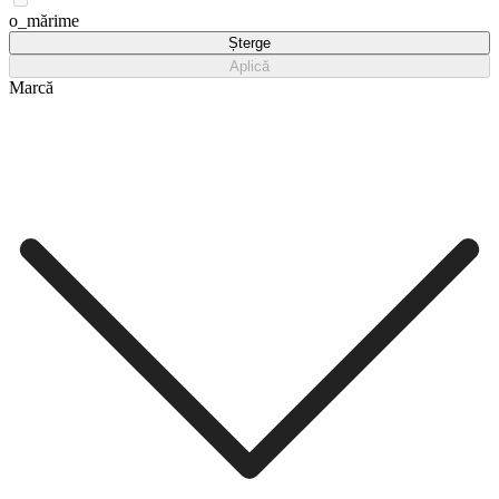
o_mărime
Șterge
Aplică
Marcă