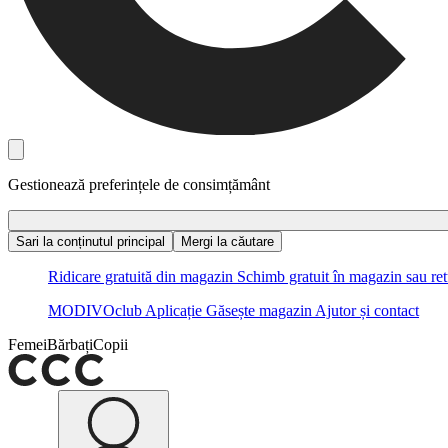
Gestionează preferințele de consimțământ
Sari la conținutul principal
Mergi la căutare
Ridicare gratuită din magazin
Schimb gratuit în magazin sau ret
MODIVOclub
Aplicație
Găsește magazin
Ajutor și contact
Femei
Bărbați
Copii