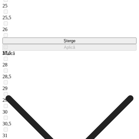
25
25,5
26
27
Șterge
Aplică
27,5
Marcă
28
28,5
29
29,5
30
30,5
31