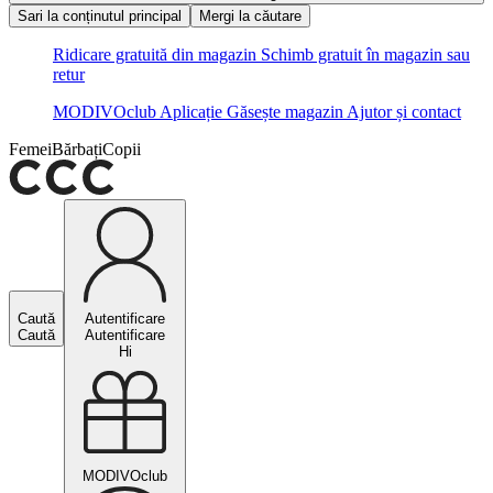
Sari la conținutul principal
Mergi la căutare
Ridicare gratuită din magazin
Schimb gratuit în magazin sau
retur
MODIVOclub
Aplicație
Găsește magazin
Ajutor și contact
Femei
Bărbați
Copii
Caută
Autentificare
Caută
Autentificare
Hi
MODIVOclub