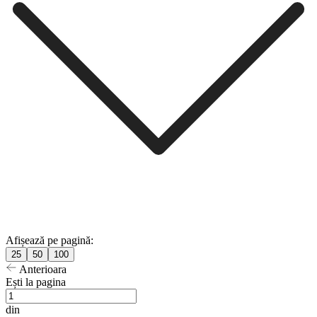
Afișează pe pagină:
25
50
100
Anterioara
Ești la pagina
din