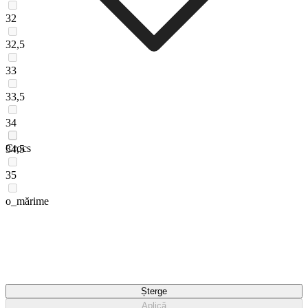
32
32,5
33
33,5
34
Crocs
34,5
35
o_mărime
Șterge
Aplică