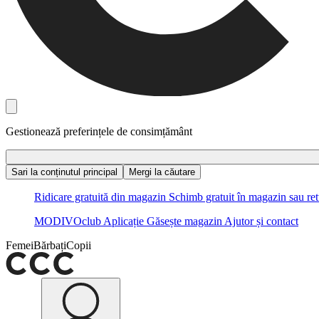
Gestionează preferințele de consimțământ
Sari la conținutul principal
Mergi la căutare
Ridicare gratuită din magazin
Schimb gratuit în magazin sau ret
MODIVOclub
Aplicație
Găsește magazin
Ajutor și contact
Femei
Bărbați
Copii