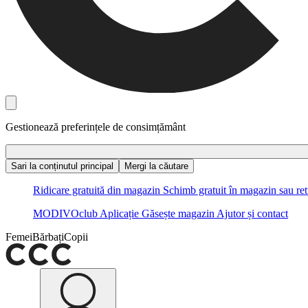
Gestionează preferințele de consimțământ
Sari la conținutul principal
Mergi la căutare
Ridicare gratuită din magazin
Schimb gratuit în magazin sau ret
MODIVOclub
Aplicație
Găsește magazin
Ajutor și contact
Femei
Bărbați
Copii