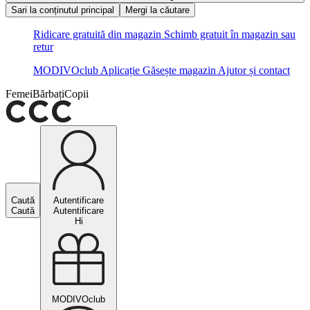
Sari la conținutul principal
Mergi la căutare
Ridicare gratuită din magazin
Schimb gratuit în magazin sau
retur
MODIVOclub
Aplicație
Găsește magazin
Ajutor și contact
Femei
Bărbați
Copii
Caută
Autentificare
Caută
Autentificare
Hi
MODIVOclub