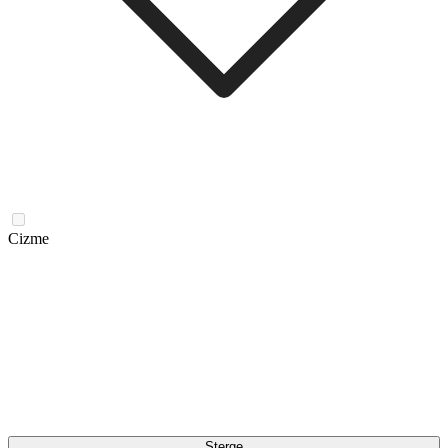
Cizme
Șterge