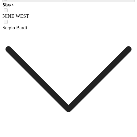
Mexx
Sex
NINE WEST
Sergio Bardi