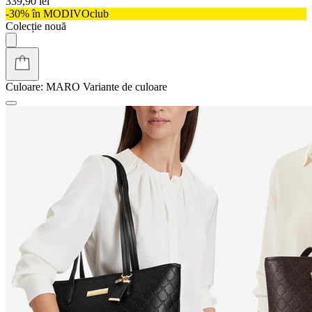
339,90 lei
-30% în MODIVOclub
Colecție nouă
Culoare:
MARO
Variante de culoare