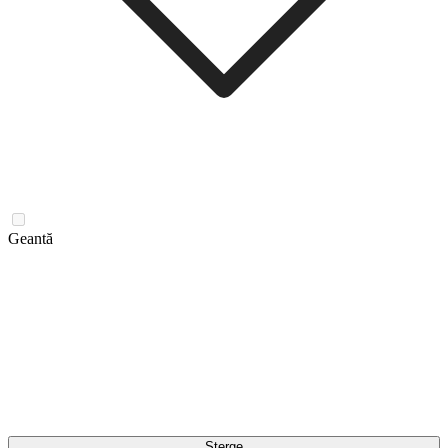
Geantă
Șterge