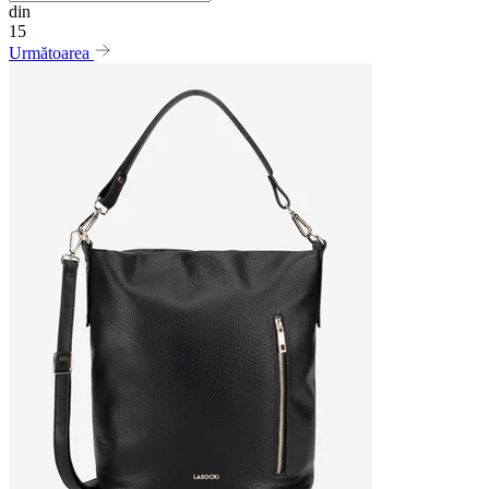
din
15
Următoarea