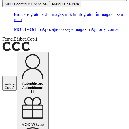
Sari la conținutul principal
Mergi la căutare
Ridicare gratuită din magazin
Schimb gratuit în magazin sau
retur
MODIVOclub
Aplicație
Găsește magazin
Ajutor și contact
Femei
Bărbați
Copii
Caută
Autentificare
Caută
Autentificare
Hi
MODIVOclub