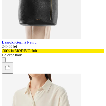
Lasocki
Geantă Negru
249,99 lei
-30% în MODIVOclub
Colecție nouă