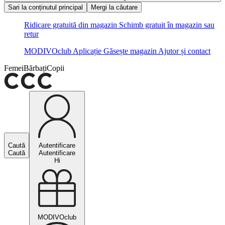
Sari la conținutul principal
Mergi la căutare
Ridicare gratuită din magazin
Schimb gratuit în magazin sau
retur
MODIVOclub
Aplicație
Găsește magazin
Ajutor și contact
Femei
Bărbați
Copii
Caută
Autentificare
Caută
Autentificare
Hi
MODIVOclub