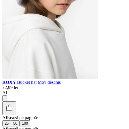
ROXY
Bucket hat Mov deschis
72,99 lei
AI
Afișează pe pagină:
25
50
100
Afișează pe pagină: