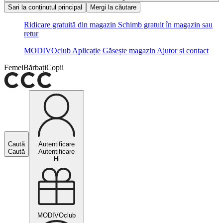
Sari la conținutul principal
Mergi la căutare
Ridicare gratuită din magazin
Schimb gratuit în magazin sau
retur
MODIVOclub
Aplicație
Găsește magazin
Ajutor și contact
Femei
Bărbați
Copii
Caută
Autentificare
Caută
Autentificare
Hi
MODIVOclub