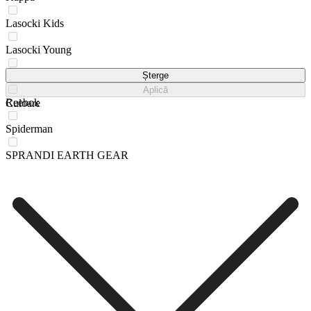
Lasocki Kids
Lasocki Young
QUIKSILVER
Șterge
Aplică
Reebok
Culoare
Spiderman
SPRANDI EARTH GEAR