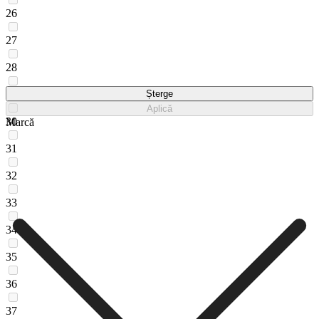
26
27
28
29
Șterge
Aplică
30
Marcă
31
32
33
34
35
36
37