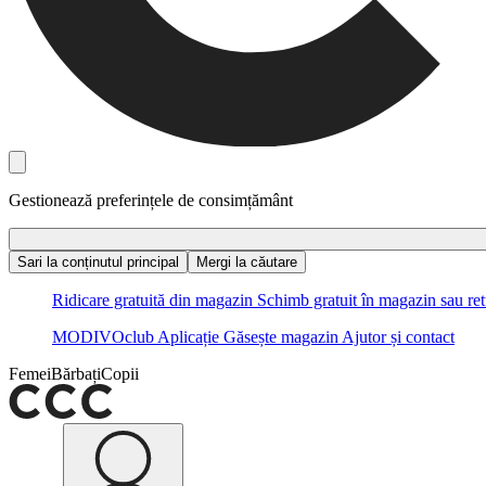
Gestionează preferințele de consimțământ
Sari la conținutul principal
Mergi la căutare
Ridicare gratuită din magazin
Schimb gratuit în magazin sau ret
MODIVOclub
Aplicație
Găsește magazin
Ajutor și contact
Femei
Bărbați
Copii