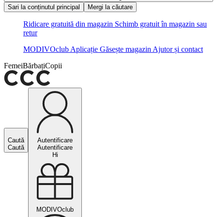
Sari la conținutul principal
Mergi la căutare
Ridicare gratuită din magazin
Schimb gratuit în magazin sau
retur
MODIVOclub
Aplicație
Găsește magazin
Ajutor și contact
Femei
Bărbați
Copii
Caută
Autentificare
Caută
Autentificare
Hi
MODIVOclub