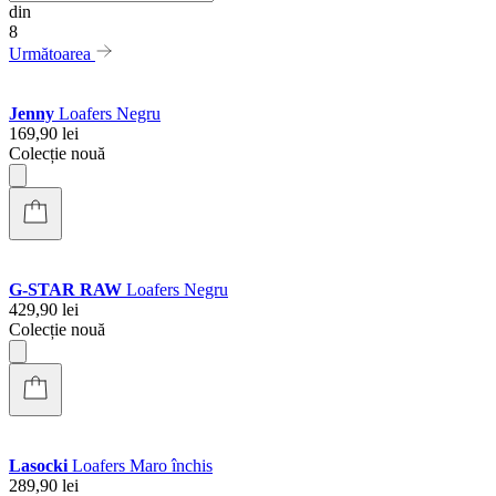
din
8
Următoarea