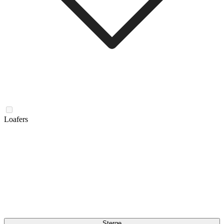
Loafers
Șterge