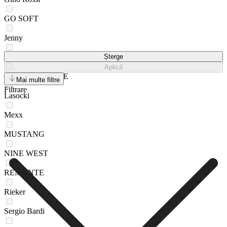
GO SOFT
Jenny
Jenny Fairy
Șterge
Aplică
JUICY COUTURE
Mai multe filtre
Filtrare
Lasocki
Mexx
MUSTANG
NINE WEST
REMONTE
Rieker
Sergio Bardi