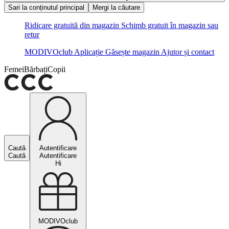
Sari la conținutul principal
Mergi la căutare
Ridicare gratuită din magazin
Schimb gratuit în magazin sau
retur
MODIVOclub
Aplicație
Găsește magazin
Ajutor și contact
Femei
Bărbați
Copii
Caută
Autentificare
Caută
Autentificare
Hi
MODIVOclub