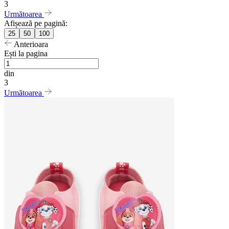
3
Următoarea
Afișează pe pagină:
25
50
100
Anterioara
Ești la pagina
din
3
Următoarea