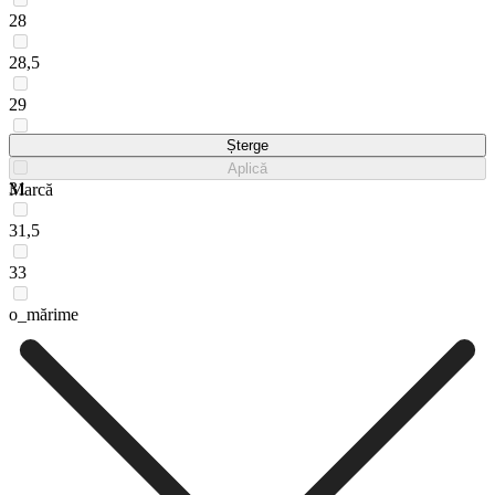
28
28,5
29
30
Șterge
Aplică
31
Marcă
31,5
33
o_mărime