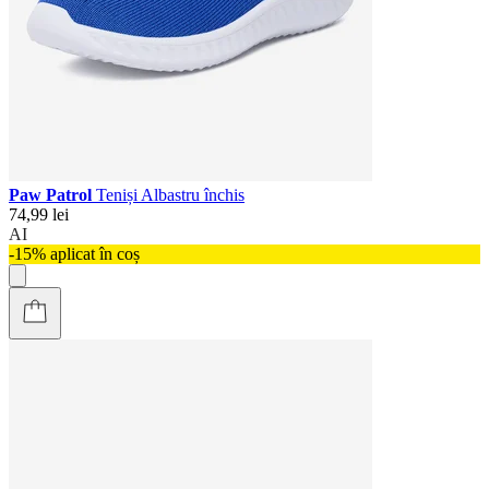
Paw Patrol
Teniși Albastru închis
74,99 lei
AI
-15% aplicat în coș