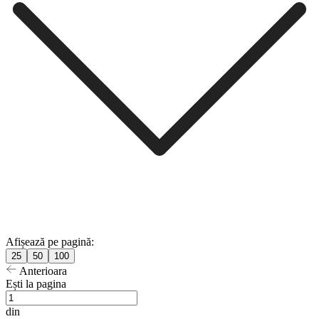
Afișează pe pagină:
25
50
100
Anterioara
Ești la pagina
din