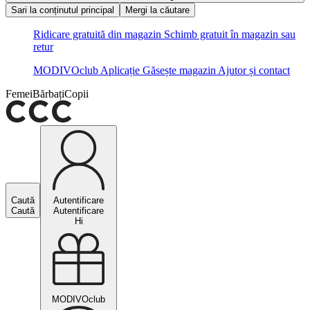
Sari la conținutul principal
Mergi la căutare
Ridicare gratuită din magazin
Schimb gratuit în magazin sau
retur
MODIVOclub
Aplicație
Găsește magazin
Ajutor și contact
Femei
Bărbați
Copii
Caută
Autentificare
Caută
Autentificare
Hi
MODIVOclub