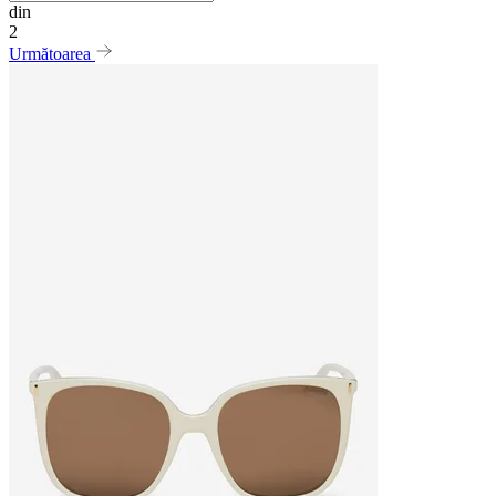
din
2
Următoarea