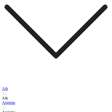
Alb
Alb
Argintiu