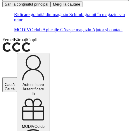
Sari la conținutul principal
Mergi la căutare
Ridicare gratuită din magazin
Schimb gratuit în magazin sau
retur
MODIVOclub
Aplicație
Găsește magazin
Ajutor și contact
Femei
Bărbați
Copii
Caută
Autentificare
Caută
Autentificare
Hi
MODIVOclub