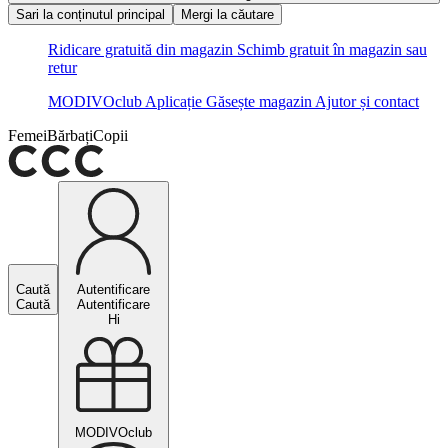
Sari la conținutul principal
Mergi la căutare
Ridicare gratuită din magazin
Schimb gratuit în magazin sau
retur
MODIVOclub
Aplicație
Găsește magazin
Ajutor și contact
Femei
Bărbați
Copii
Caută
Autentificare
Caută
Autentificare
Hi
MODIVOclub