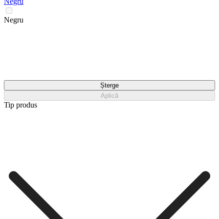
Negru
Negru
Șterge
Aplică
Tip produs