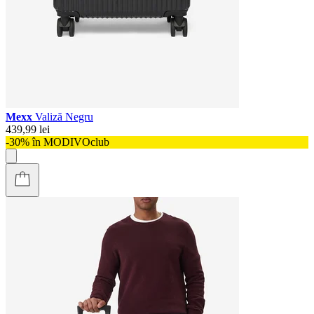
Mexx
Valiză Negru
439,99 lei
-30% în MODIVOclub