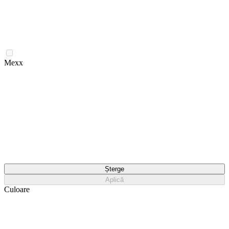
Mexx
Șterge
Aplică
Culoare