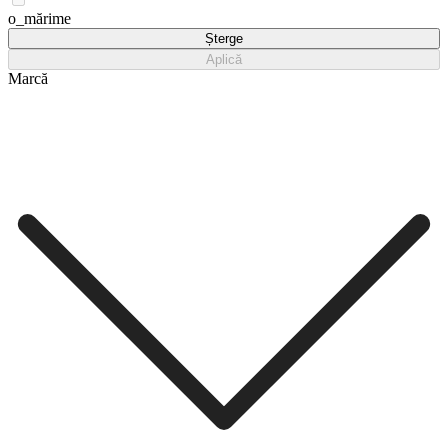
o_mărime
Șterge
Aplică
Marcă