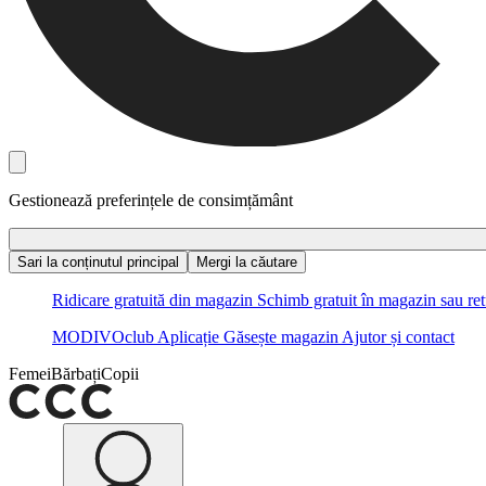
Gestionează preferințele de consimțământ
Sari la conținutul principal
Mergi la căutare
Ridicare gratuită din magazin
Schimb gratuit în magazin sau ret
MODIVOclub
Aplicație
Găsește magazin
Ajutor și contact
Femei
Bărbați
Copii