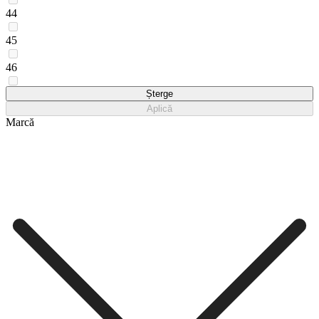
44
45
46
47,5
Șterge
Aplică
Marcă