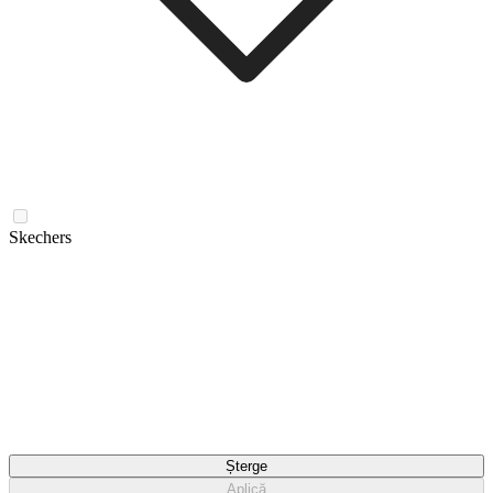
Skechers
Șterge
Aplică