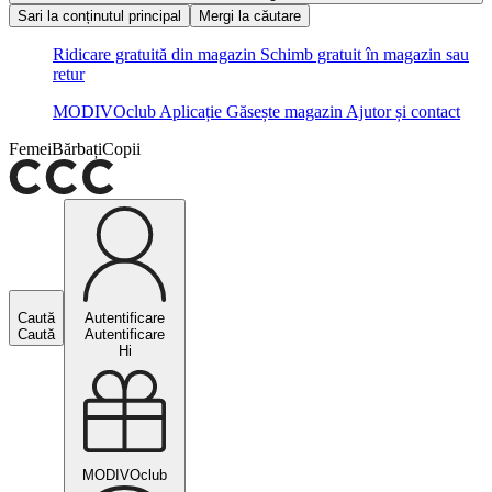
Sari la conținutul principal
Mergi la căutare
Ridicare gratuită din magazin
Schimb gratuit în magazin sau
retur
MODIVOclub
Aplicație
Găsește magazin
Ajutor și contact
Femei
Bărbați
Copii
Caută
Autentificare
Caută
Autentificare
Hi
MODIVOclub