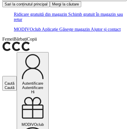
Sari la conținutul principal
Mergi la căutare
Ridicare gratuită din magazin
Schimb gratuit în magazin sau
retur
MODIVOclub
Aplicație
Găsește magazin
Ajutor și contact
Femei
Bărbați
Copii
Caută
Autentificare
Caută
Autentificare
Hi
MODIVOclub