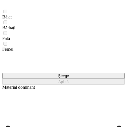
Băiat
Bărbați
Fată
Femei
Șterge
Aplică
Material dominant