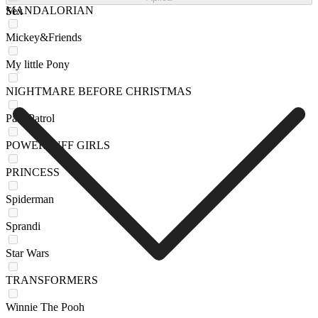
MANDALORIAN
Sex
Mickey&Friends
My little Pony
NIGHTMARE BEFORE CHRISTMAS
Paw Patrol
POWERPUFF GIRLS
PRINCESS
Spiderman
Sprandi
Star Wars
TRANSFORMERS
Winnie The Pooh