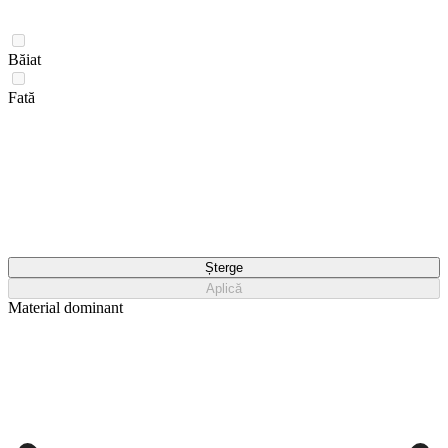
Băiat
Fată
Șterge
Aplică
Material dominant