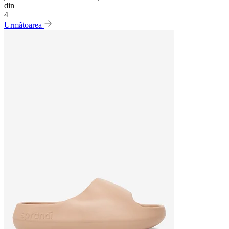
din
4
Următoarea