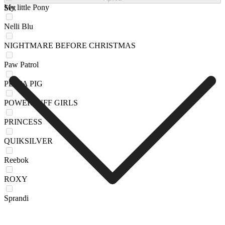
My little Pony
Sex
Nelli Blu
NIGHTMARE BEFORE CHRISTMAS
Paw Patrol
PEPPA PIG
POWERPUFF GIRLS
PRINCESS
QUIKSILVER
Reebok
ROXY
Sprandi