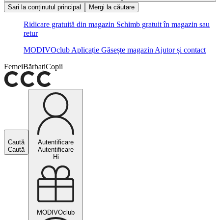
Sari la conținutul principal
Mergi la căutare
Ridicare gratuită din magazin
Schimb gratuit în magazin sau
retur
MODIVOclub
Aplicație
Găsește magazin
Ajutor și contact
Femei
Bărbați
Copii
Caută
Autentificare
Caută
Autentificare
Hi
MODIVOclub