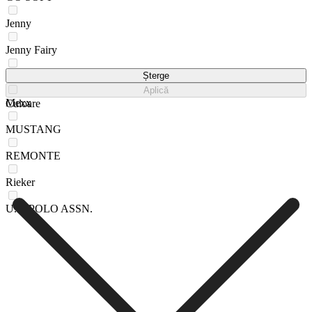
Jenny
Jenny Fairy
Lasocki
Șterge
Aplică
Mexx
Culoare
MUSTANG
REMONTE
Rieker
U.S. POLO ASSN.