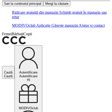
Sari la conținutul principal
Mergi la căutare
Ridicare gratuită din magazin
Schimb gratuit în magazin sau
retur
MODIVOclub
Aplicație
Găsește magazin
Ajutor și contact
Femei
Bărbați
Copii
Caută
Autentificare
Caută
Autentificare
Hi
MODIVOclub