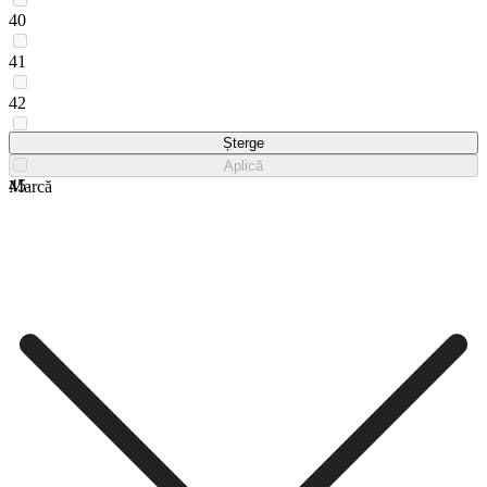
40
41
42
43
Șterge
Aplică
45
Marcă