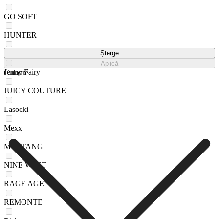
GO SOFT
HUNTER
Jenny
Șterge
Aplică
Jenny Fairy
Culoare
JUICY COUTURE
Lasocki
Mexx
MUSTANG
NINE WEST
RAGE AGE
REMONTE