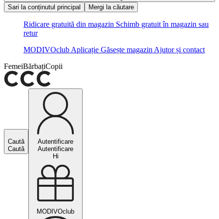
Sari la conținutul principal
Mergi la căutare
Ridicare gratuită din magazin
Schimb gratuit în magazin sau
retur
MODIVOclub
Aplicație
Găsește magazin
Ajutor și contact
Femei
Bărbați
Copii
Caută
Autentificare
Caută
Autentificare
Hi
MODIVOclub