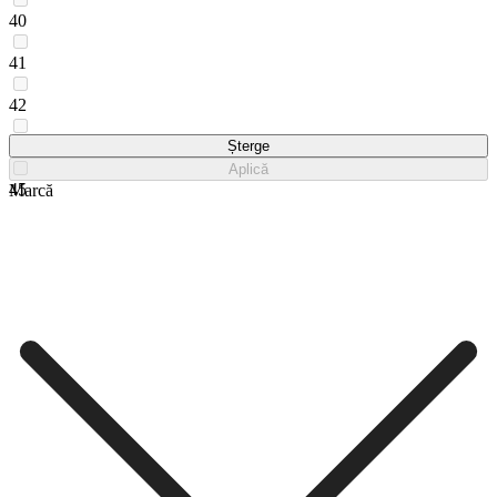
40
41
42
43
Șterge
Aplică
45
Marcă