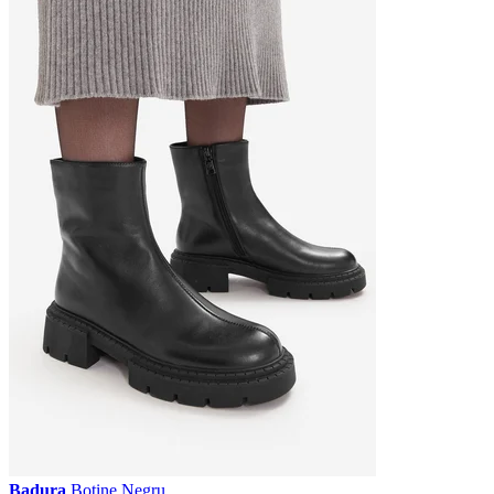
Badura
Botine Negru