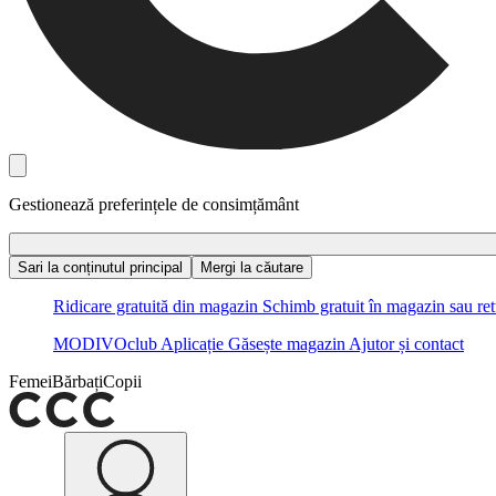
Gestionează preferințele de consimțământ
Sari la conținutul principal
Mergi la căutare
Ridicare gratuită din magazin
Schimb gratuit în magazin sau ret
MODIVOclub
Aplicație
Găsește magazin
Ajutor și contact
Femei
Bărbați
Copii