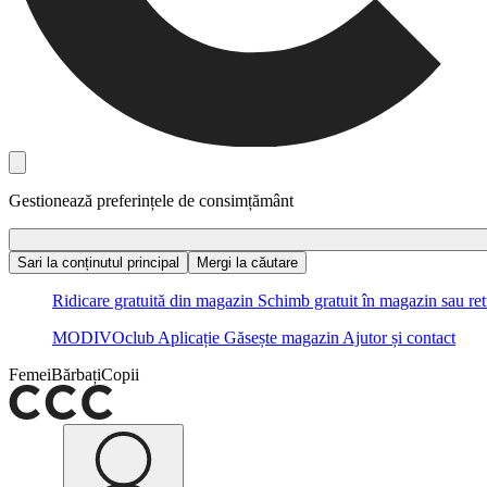
Gestionează preferințele de consimțământ
Sari la conținutul principal
Mergi la căutare
Ridicare gratuită din magazin
Schimb gratuit în magazin sau ret
MODIVOclub
Aplicație
Găsește magazin
Ajutor și contact
Femei
Bărbați
Copii